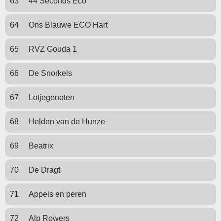
63
44 Seconds Eco
64
Ons Blauwe ECO Hart
65
RVZ Gouda 1
66
De Snorkels
67
Lotjegenoten
68
Helden van de Hunze
69
Beatrix
70
De Dragt
71
Appels en peren
72
Alp Rowers