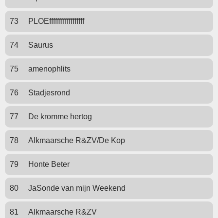
73
PLOEffffffffffffffffff
74
Saurus
75
amenophlits
76
Stadjesrond
77
De kromme hertog
78
Alkmaarsche R&ZV/De Kop
79
Honte Beter
80
JaSonde van mijn Weekend
81
Alkmaarsche R&ZV