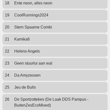
18
Ente neon, alles neon
19
CoolRunnings2024
20
Stern Spaarne Combi
21
Kamika6
22
Helens Angels
23
Geen stuurlui aan wal
24
Da Amyzessen
25
Jeu de Bulls
26
De Sportzottekes (De Laak DDS Pampus -
BuitenZesEcoMixed)