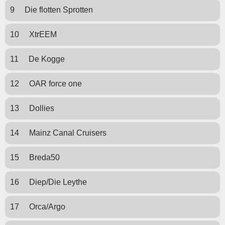
9
Die flotten Sprotten
10
XtrEEM
11
De Kogge
12
OAR force one
13
Dollies
14
Mainz Canal Cruisers
15
Breda50
16
Diep/Die Leythe
17
Orca/Argo